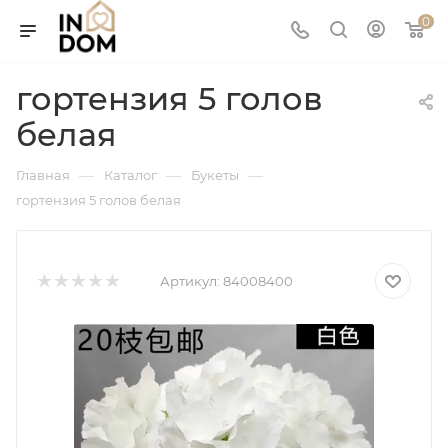
0
гортензия 5 голов
белая
—
—
—
Главная
Каталог
Букеты
гортензия 5 голов белая
Артикул:
84008400