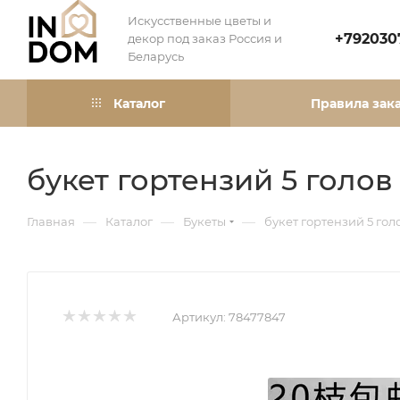
Искусственные цветы и
+792030
декор под заказ Россия и
Беларусь
Каталог
Правила зак
букет гортензий 5 голо
—
—
—
Главная
Каталог
Букеты
букет гортензий 5 го
Артикул:
78477847