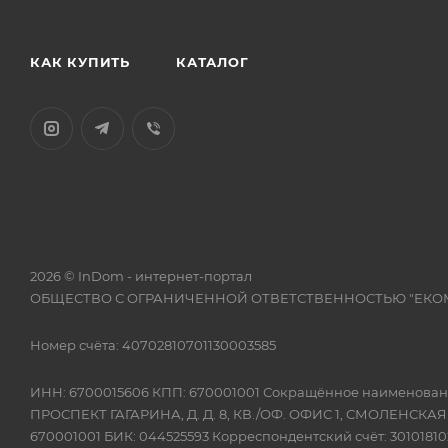
КАК КУПИТЬ
КАТАЛОГ
2026 © InDom - интернет-портал
ОБЩЕСТВО С ОГРАНИЧЕННОЙ ОТВЕТСТВЕННОСТЬЮ "ЕКО
Номер счёта: 40702810701130003585
ИНН: 6700015606 КПП: 670001001 Сокращённое наимено
ПРОСПЕКТ ГАГАРИНА, Д. Д. 8, КВ./ОФ. ОФИС 1, СМОЛЕНСКА
670001001 БИК: 044525593 Корреспондентский счёт: 301018