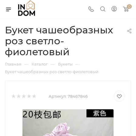
0
Букет чашеобразных
роз светло-
фиолетовый
—
—
—
Главная
Каталог
Букеты
Букет чашеобразных роз светло-фиолетовый
Артикул:
78467846