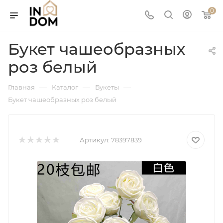
0
Букет чашеобразных
роз белый
—
—
—
Главная
Каталог
Букеты
Букет чашеобразных роз белый
Артикул:
78397839