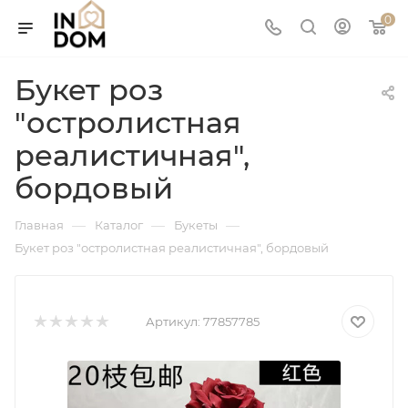
0
Букет роз
"остролистная
реалистичная",
бордовый
—
—
—
Главная
Каталог
Букеты
Букет роз "остролистная реалистичная", бордовый
Артикул:
77857785