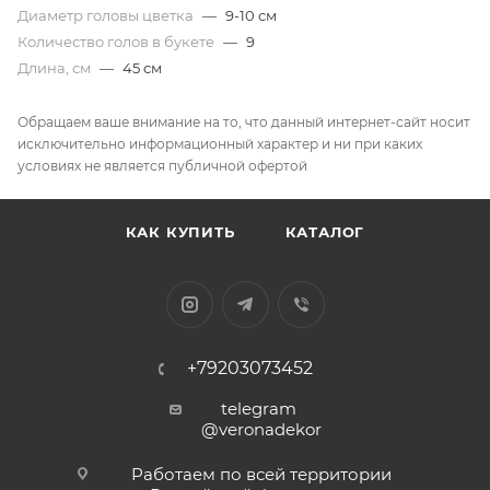
Диаметр головы цветка
—
9-10 см
Количество голов в букете
—
9
Длина, см
—
45 см
Обращаем ваше внимание на то, что данный интернет-сайт носит
исключительно информационный характер и ни при каких
условиях не является публичной офертой
КАК КУПИТЬ
КАТАЛОГ
+79203073452
telegram
@veronadekor
Работаем по всей территории